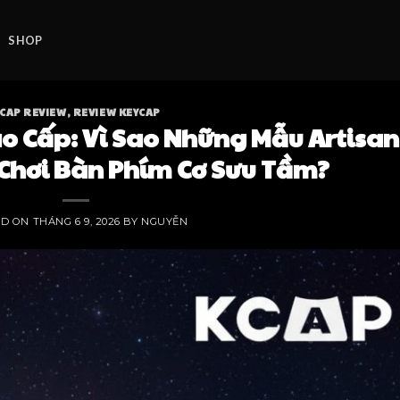
SHOP
CAP REVIEW
,
REVIEW KEYCAP
 Cấp: Vì Sao Những Mẫu Artisan
 Chơi Bàn Phím Cơ Sưu Tầm?
ED ON
THÁNG 6 9, 2026
BY
NGUYỄN