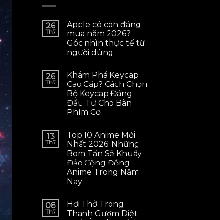
Apple có còn đáng
26
Th7
mua năm 2026?
Góc nhìn thực tế từ
người dùng
Khám Phá Keycap
26
Th7
Cao Cấp? Cách Chọn
Bộ Keycap Đáng
Đầu Tư Cho Bàn
Phím Cơ
Top 10 Anime Mới
13
Th7
Nhất 2026: Những
Bom Tấn Sẽ Khuấy
Đảo Cộng Đồng
Anime Trong Năm
Nay
Hơi Thở Trong
08
Th7
Thanh Gươm Diệt