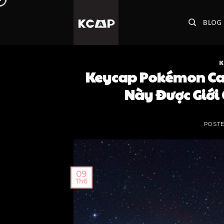
BLOG
K
Keycap Pokémon Cao
Này Được Giới
POST
09
Th6