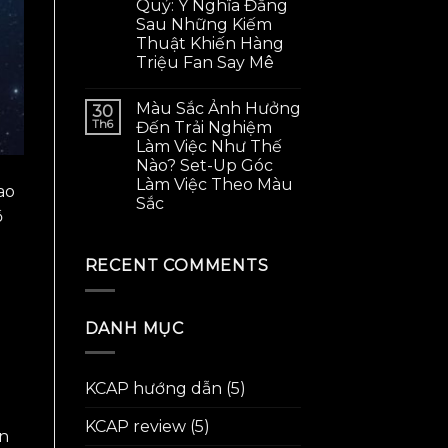
Quỷ: Ý Nghĩa Đằng
Sau Những Kiếm
Thuật Khiến Hàng
Triệu Fan Say Mê
Màu Sắc Ảnh Hưởng
30
Th6
Đến Trải Nghiệm
Làm Việc Như Thế
Nào? Set-Up Góc
Làm Việc Theo Màu
ao
Sắc
ồ
RECENT COMMENTS
DANH MỤC
KCAP hướng dẫn
(5)
KCAP review
(5)
ần