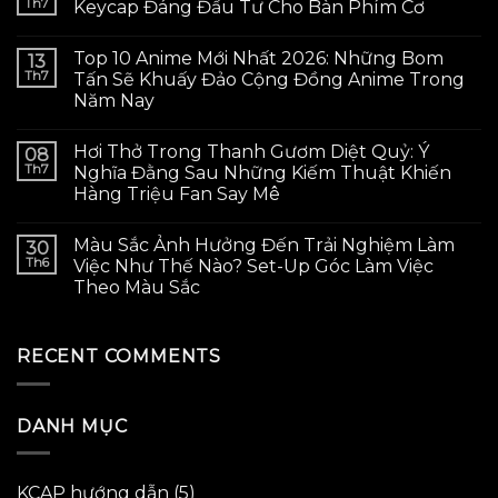
Th7
Keycap Đáng Đầu Tư Cho Bàn Phím Cơ
Top 10 Anime Mới Nhất 2026: Những Bom
13
Th7
Tấn Sẽ Khuấy Đảo Cộng Đồng Anime Trong
Năm Nay
Hơi Thở Trong Thanh Gươm Diệt Quỷ: Ý
08
Th7
Nghĩa Đằng Sau Những Kiếm Thuật Khiến
Hàng Triệu Fan Say Mê
Màu Sắc Ảnh Hưởng Đến Trải Nghiệm Làm
30
Th6
Việc Như Thế Nào? Set-Up Góc Làm Việc
Theo Màu Sắc
RECENT COMMENTS
DANH MỤC
KCAP hướng dẫn
(5)