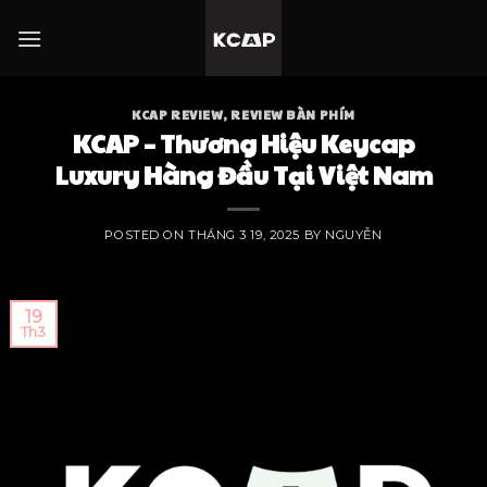
KCAP REVIEW
,
REVIEW BÀN PHÍM
KCAP – Thương Hiệu Keycap
Luxury Hàng Đầu Tại Việt Nam
POSTED ON
THÁNG 3 19, 2025
BY
NGUYỄN
19
Th3